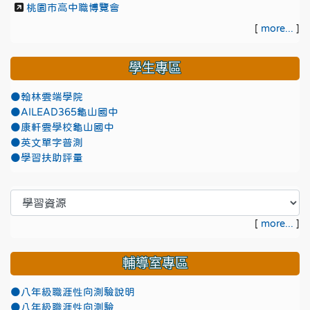
桃園市高中職博覽會
[
more...
]
學生專區
●翰林雲端學院
●AILEAD365龜山國中
●康軒雲學校龜山國中
●英文單字普測
●學習扶助評量
[
more...
]
輔導室專區
●八年級職涯性向測驗說明
●八年級職涯性向測驗