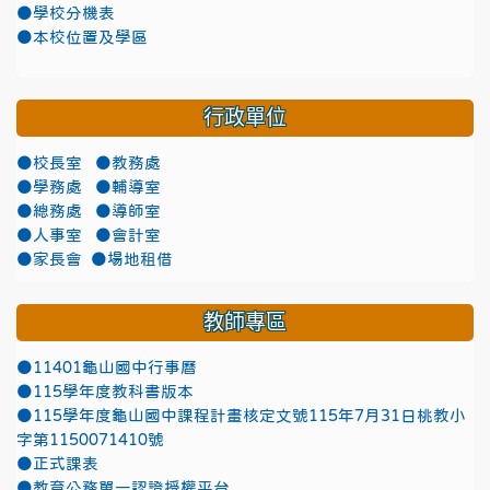
●學校分機表
●本校位置及學區
行政單位
●校長室
●教務處
●學務處
●輔導室
●總務處
●導師室
●人事室
●會計室
●家長會
●場地租借
教師專區
●11401龜山國中行事曆
●115學年度教科書版本
●115學年度龜山國中課程計畫核定文號115年7月31日桃教小
字第1150071410號
●正式課表
●教育公務單一認證授權平台