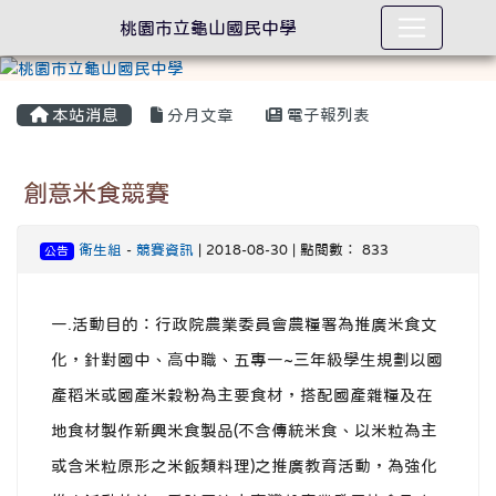
桃園市立龜山國民中學
本站消息
分月文章
電子報列表
創意米食競賽
衛生組
-
競賽資訊
| 2018-08-30 | 點閱數： 833
公告
一.活動目的：行政院農業委員會農糧署為推廣米食文
化，針對國中、高中職、五專一~三年級學生規劃以國
產稻米或國產米穀粉為主要食材，搭配國產雜糧及在
地食材製作新興米食製品(不含傳統米食、以米粒為主
或含米粒原形之米飯類料理)之推廣教育活動，為強化