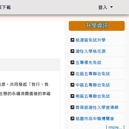
案下載
登入
升學資訊
桃連區免試升學
適性入學桃花源
五專優先免試
北區五專聯合免試
資源，共同發起「我行，我
中區五專聯合免試
護生態的永續消費價值的幸福
南區五專聯合免試
教育部適性入學宣導網
桃園市高中職博覽會
[
more...
]