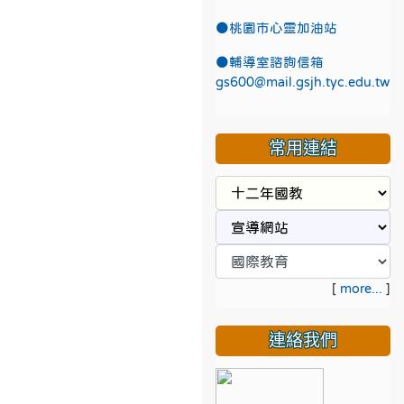
●
桃園市心靈加油站
●
輔導室諮詢信箱
gs600@mail.gsjh.tyc.edu.tw
常用連結
[
more...
]
連絡我們