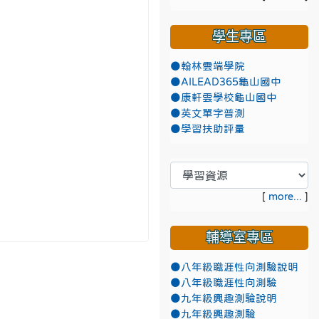
學生專區
●翰林雲端學院
●AILEAD365龜山國中
●康軒雲學校龜山國中
●英文單字普測
●學習扶助評量
[
more...
]
輔導室專區
●八年級職涯性向測驗說明
●八年級職涯性向測驗
●九年級興趣測驗說明
●九年級興趣測驗