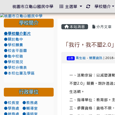
重新取得佈景
桃園市立龜山國民中學
主選單
學校簡介
學校簡介
本站消息
分月文章
●學校簡介影片
●關於龜中
「我行，我不塑2.0
●學校願景
●校舍平面圖
●龜中校徽
衛生組
-
競賽資訊
| 2018
公告
●學校現況
●學校分機表
●本校位置及學區
一、活動宗旨：以減塑運
不塑2.0」競賽，期許透
行政單位
生活網。
二、指導單位：教育部。
●校長室
●教務處
三、參賽資格：資格不限
●學務處
●輔導室
●總務處
●導師室