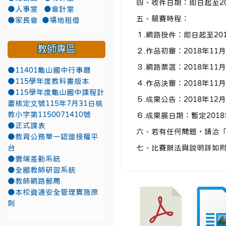
四、收件日期：即日起至201
●人事室
●會計室
五、競賽時程：
●家長會
●場地租借
１.網路投件：即日起至201
教師專區
２.作品初審：2018年11月
３.網路票選：2018年11月
●11401龜山國中行事曆
●115學年度教科書版本
４.作品決審：2018年11月
●115學年度龜山國中課程計
５.成果公告：2018年12月
畫核定文號115年7月31日桃
教小字第1150071410號
６.成果展日期：暫定2018
●正式課表
六、若有任何問題，請洽「20
●教育公務單一認證授權平
台
七、比賽辦法與說明詳如
●雲端差勤系統
●全國教師研習系統
●教師網路郵局
●本校資通安全管理實施原
則