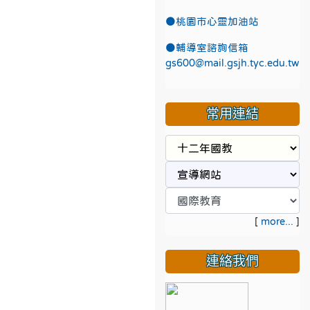
●
桃園市心靈加油站
●
輔導室諮詢信箱
gs600@mail.gsjh.tyc.edu.tw
常用連結
[
more...
]
連絡我們