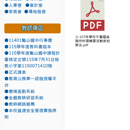
●人事室
●會計室
●家長會
●場地租借
教師專區
1) 107年學校午餐國產
●11401龜山國中行事曆
豬肉料理競賽活動參加
辦法.pdf
●115學年度教科書版本
●115學年度龜山國中課程計
畫核定文號115年7月31日桃
教小字第1150071410號
●正式課表
●教育公務單一認證授權平
台
●雲端差勤系統
●全國教師研習系統
●教師網路郵局
●本校資通安全管理實施原
則