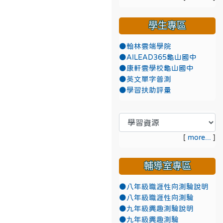
學生專區
●翰林雲端學院
●AILEAD365龜山國中
●康軒雲學校龜山國中
●英文單字普測
●學習扶助評量
[
more...
]
輔導室專區
●八年級職涯性向測驗說明
●八年級職涯性向測驗
●九年級興趣測驗說明
●九年級興趣測驗