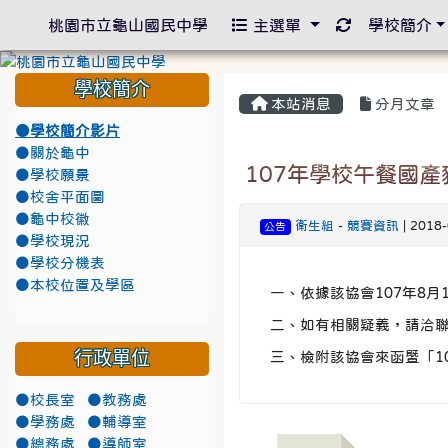
重新取得佈景
桃園市立龜山國民中學
主選單
學校簡介
學校簡介
本站消息
分月文章
●學校簡介影片
●關於龜中
107年學校午餐國
●學校願景
●校舍平面圖
●龜中校徽
衛生組
-
競賽資訊
| 2018
公告
●學校現況
●學校分機表
●本校位置及學區
一、依據該協會107年8月1
二、如有相關疑義，請洽聯絡人
行政單位
三、檢附該協會來函暨「1
●校長室
●教務處
●學務處
●輔導室
●總務處
●導師室