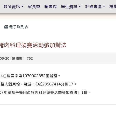
設定
教師資訊
家長會
圖書館
學生資訊
評鑑專區
檔
電子報列表
產豬肉料理競賽活動參加辦法
-08-20 | 點閱數： 752
4日優農字第1070002852函辦理。
劉秉翰，電話：(02)23567414分機17。
07年學校午餐國產豬肉料理競賽活動參加辦法」1份。