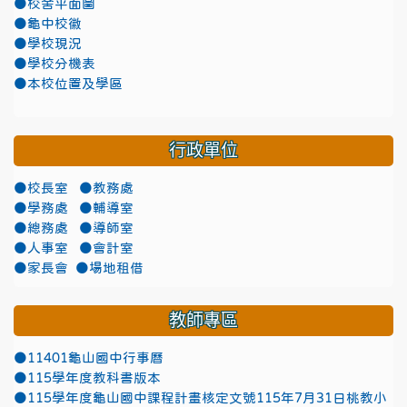
●校舍平面圖
●龜中校徽
●學校現況
●學校分機表
●本校位置及學區
行政單位
●校長室
●教務處
●學務處
●輔導室
●總務處
●導師室
●人事室
●會計室
●家長會
●場地租借
教師專區
●11401龜山國中行事曆
●115學年度教科書版本
●115學年度龜山國中課程計畫核定文號115年7月31日桃教小