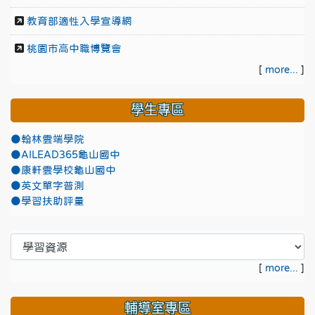
教育部適性入學宣導網
桃園市高中職博覽會
[
more...
]
學生專區
●翰林雲端學院
●AILEAD365龜山國中
●康軒雲學校龜山國中
●英文單字普測
●學習扶助評量
[
more...
]
輔導室專區