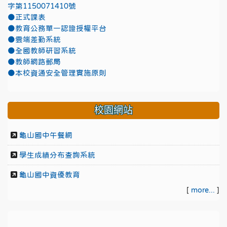
字第1150071410號
●正式課表
●教育公務單一認證授權平台
●雲端差勤系統
●全國教師研習系統
●教師網路郵局
●本校資通安全管理實施原則
校園網站
龜山國中午餐網
學生成績分布查詢系統
龜山國中資優教育
[
more...
]