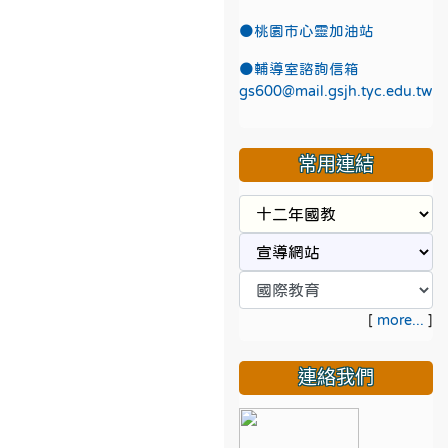
●
桃園市心靈加油站
●
輔導室諮詢信箱
gs600@mail.gsjh.tyc.edu.tw
常用連結
[
more...
]
連絡我們