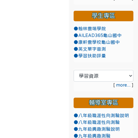
學生專區
●翰林雲端學院
●AILEAD365龜山國中
●康軒雲學校龜山國中
●英文單字普測
●學習扶助評量
[
more...
]
輔導室專區
●八年級職涯性向測驗說明
●八年級職涯性向測驗
●九年級興趣測驗說明
●九年級興趣測驗