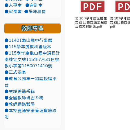
●人事室
●會計室
●家長會
●場地租借
1) 10 7學年度全國生
2) 107學
舞蹈 比賽實施要點修
舞蹈比賽實施要
正條文對照表.pdf
pdf
教師專區
●11401龜山國中行事曆
●115學年度教科書版本
●115學年度龜山國中課程計
畫核定文號115年7月31日桃
教小字第1150071410號
●正式課表
●教育公務單一認證授權平
台
●雲端差勤系統
●全國教師研習系統
●教師網路郵局
●本校資通安全管理實施原
則