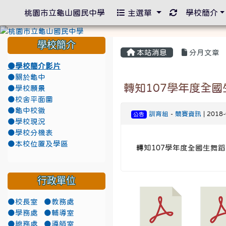
重新取得佈景
桃園市立龜山國民中學
主選單
學校簡介
學校簡介
本站消息
分月文章
●學校簡介影片
●關於龜中
轉知107學年度全國
●學校願景
●校舍平面圖
●龜中校徽
訓育組
-
競賽資訊
| 2018
公告
●學校現況
●學校分機表
●本校位置及學區
轉知107學年度全國生舞
行政單位
●校長室
●教務處
●學務處
●輔導室
●總務處
●導師室