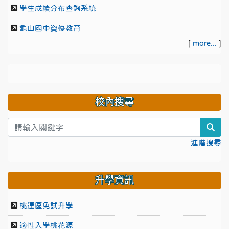
學生成績分布查詢系統
龜山國中資優教育
[
more...
]
校內搜尋
sea
進階搜尋
升學資訊
桃連區免試升學
適性入學桃花源