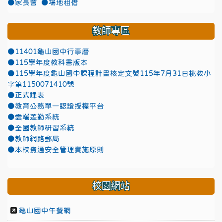
●家長會
●場地租借
教師專區
●11401龜山國中行事曆
●115學年度教科書版本
●115學年度龜山國中課程計畫核定文號115年7月31日桃教小
字第1150071410號
●正式課表
●教育公務單一認證授權平台
●雲端差勤系統
●全國教師研習系統
●教師網路郵局
●本校資通安全管理實施原則
校園網站
龜山國中午餐網