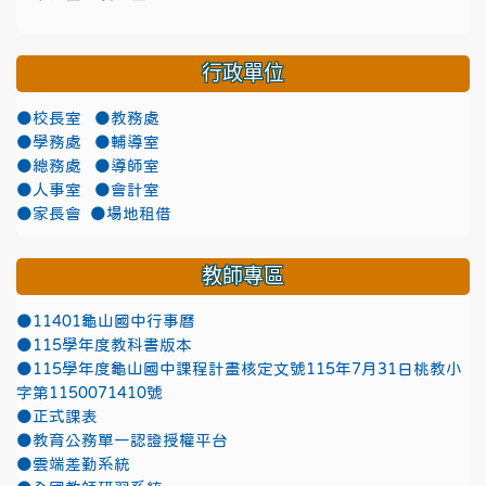
行政單位
●校長室
●教務處
●學務處
●輔導室
●總務處
●導師室
●人事室
●會計室
●家長會
●場地租借
教師專區
●11401龜山國中行事曆
●115學年度教科書版本
●115學年度龜山國中課程計畫核定文號115年7月31日桃教小
字第1150071410號
●正式課表
●教育公務單一認證授權平台
●雲端差勤系統