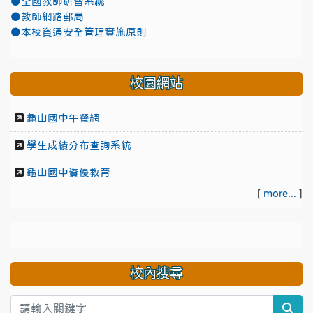
●全國教師研習系統
●教師網路郵局
●本校資通安全管理實施原則
校園網站
龜山國中午餐網
學生成績分布查詢系統
龜山國中資優教育
[
more...
]
校內搜尋
sea