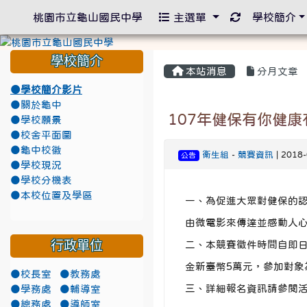
重新取得佈景
桃園市立龜山國民中學
主選單
學校簡介
學校簡介
本站消息
分月文章
●學校簡介影片
●關於龜中
107年健保有你健
●學校願景
●校舍平面圖
●龜中校徽
衛生組
-
競賽資訊
| 2018
公告
●學校現況
●學校分機表
●本校位置及學區
一、為促進大眾對健保的
由微電影來傳達並感動人
行政單位
二、本競賽徵件時間自即日起
金新臺幣5萬元，參加對
●校長室
●教務處
三、詳細報名資訊請參閱活動簡章
●學務處
●輔導室
●總務處
●導師室