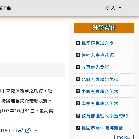
案下載
登入
升學資訊
桃連區免試升學
適性入學桃花源
五專優先免試
北區五專聯合免試
對未來健保改革之期待，經
中區五專聯合免試
，特辦理旨揭微電影競賽。
南區五專聯合免試
107年10月31日，最高獎
教育部適性入學宣導網
。
桃園市高中職博覽會
bff.tw/
）。
[
more...
]