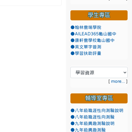
學生專區
●翰林雲端學院
●AILEAD365龜山國中
●康軒雲學校龜山國中
●英文單字普測
●學習扶助評量
[
more...
]
輔導室專區
●八年級職涯性向測驗說明
●八年級職涯性向測驗
●九年級興趣測驗說明
●九年級興趣測驗