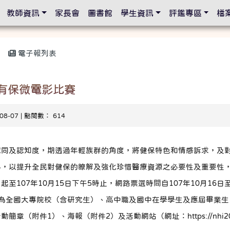
設定
教師資訊
家長會
圖書館
學生資訊
評鑑專區
檔
電子報列表
康有保微電影比賽
-08-07 | 點閱數： 614
認同及認知度，期透過年輕族群的角度，將健保特色和情感訴求，及
心，以提升全民對健保的瞭解及強化珍惜醫療資源之必要性及重要性
至107年10月15日下午5時止，網路票選時間自107年10月16日至
象為全國大專院校（含研究生）、高中職及國中在學學生及應屆畢業生
（附件1）、海報（附件2）及活動網站（網址：https://nhi2018.