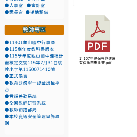
●人事室
●會計室
●家長會
●場地租借
教師專區
●11401龜山國中行事曆
●115學年度教科書版本
●115學年度龜山國中課程計
1) 107年健保有你健康
畫核定文號115年7月31日桃
有保微電影比賽.pdf
教小字第1150071410號
●正式課表
●教育公務單一認證授權平
台
●雲端差勤系統
●全國教師研習系統
●教師網路郵局
●本校資通安全管理實施原
則