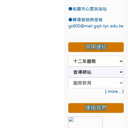
●
桃園市心靈加油站
●
輔導室諮詢信箱
gs600@mail.gsjh.tyc.edu.tw
常用連結
[
more...
]
連絡我們