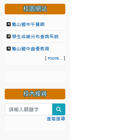
校園網站
龜山國中午餐網
學生成績分布查詢系統
龜山國中資優教育
[
more...
]
校內搜尋
search
進階搜尋