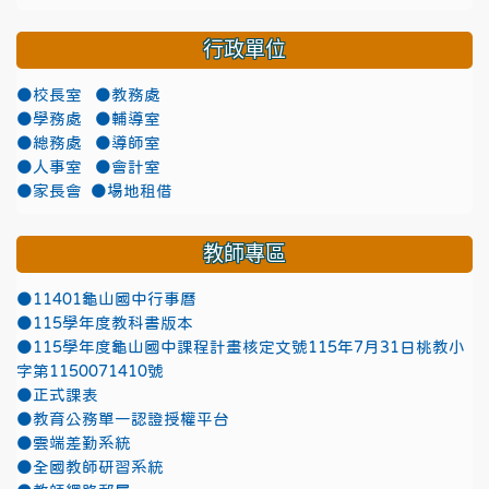
行政單位
●校長室
●教務處
●學務處
●輔導室
●總務處
●導師室
●人事室
●會計室
●家長會
●場地租借
教師專區
●11401龜山國中行事曆
●115學年度教科書版本
●115學年度龜山國中課程計畫核定文號115年7月31日桃教小
字第1150071410號
●正式課表
●教育公務單一認證授權平台
●雲端差勤系統
●全國教師研習系統