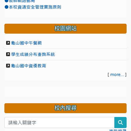
●教師網路郵局
●本校資通安全管理實施原則
校園網站
龜山國中午餐網
學生成績分布查詢系統
龜山國中資優教育
[
more...
]
校內搜尋
sea