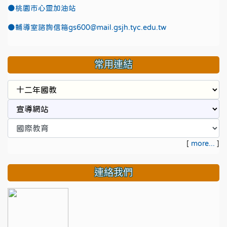
●
桃園市心靈加油站
●
輔導室諮詢信箱gs600@mail.gsjh.tyc.edu.tw
常用連結
[
more...
]
連絡我們