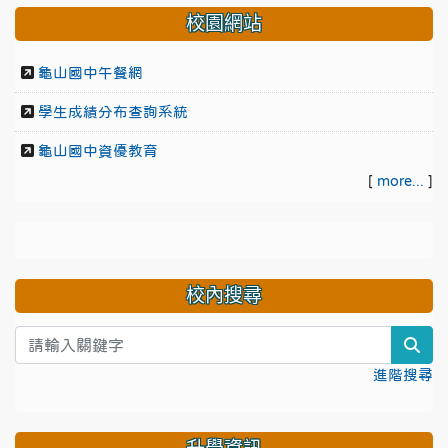
校園網站
龜山國中午餐網
學生成績分布查詢系統
龜山國中資優教育
[
more...
]
校內搜尋
sea
進階搜尋