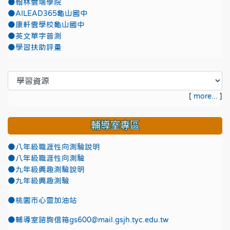
●翰林雲端學院
●AILEAD365龜山國中
●康軒雲學校龜山國中
●英文單字普測
●學習扶助評量
[
more...
]
輔導室專區
●八年級職涯性向測驗說明
●八年級職涯性向測驗
●九年級興趣測驗說明
●九年級興趣測驗
●
桃園市心靈加油站
●
輔導室諮詢信箱gs600@mail.gsjh.tyc.edu.tw