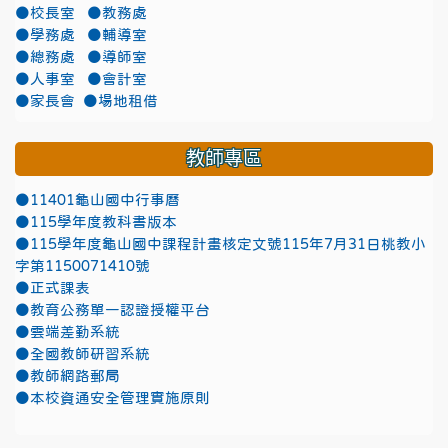
●校長室
●教務處
●學務處
●輔導室
●總務處
●導師室
●人事室
●會計室
●家長會
●場地租借
教師專區
●11401龜山國中行事曆
●115學年度教科書版本
●115學年度龜山國中課程計畫核定文號115年7月31日桃教小
字第1150071410號
●正式課表
●教育公務單一認證授權平台
●雲端差勤系統
●全國教師研習系統
●教師網路郵局
●本校資通安全管理實施原則