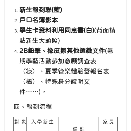
新生報到聯(藍)
戶口名簿影本
學生卡資料利用同意書(白)
(背面請
貼新生大頭照)
2B鉛筆、橡皮擦其他選繳文件
(暑
期學藝活動參加意願調查表
（綠）、夏季管樂體驗營報名表
（橘）、特殊身分證明文
件……)。
四、報到流程
對 象
入 學 新 生
家 長
備 註