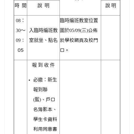
時 間
說 明
說 明
08
：
臨時編班教室位置
30～
入臨時編班教
圖於05/09(三)
公佈
09
：
室就坐、點名
於學校網頁及校門
05
口。
報 到 收 件
必繳：新生
報到聯
(藍)
、戶口
名簿影本、
學生卡資料
利用同意書