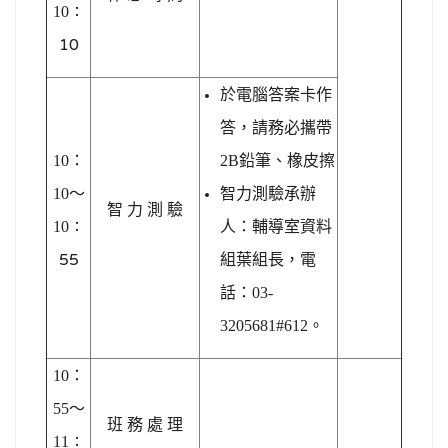
10
：
10
於電腦答案卡作
答，請務必攜帶
10
：
2B鉛筆、橡皮擦
10～
智力測驗承辦
智 力 測 驗
10
：
人：輔導室資料
55
組葉組長，電
話：03-
3205681#612。
10
：
55～
班 務 處 理
11
：