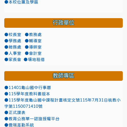
●本校位置及學區
行政單位
●校長室
●教務處
●學務處
●輔導室
●總務處
●導師室
●人事室
●會計室
●家長會
●場地租借
教師專區
●11401龜山國中行事曆
●115學年度教科書版本
●115學年度龜山國中課程計畫核定文號115年7月31日桃教小
字第1150071410號
●正式課表
●教育公務單一認證授權平台
●雲端差勤系統