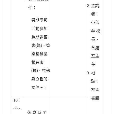
主講
件：
者：
暑期學藝
范菁
活動參加
華 校
意願調查
長、
表(綠)
、管
各處
樂體驗營
室主
報名表
任
(橘)、特殊
地
身分證明
點：
文件…。
2F圖
書館
10
：
00～
休 息 時 間