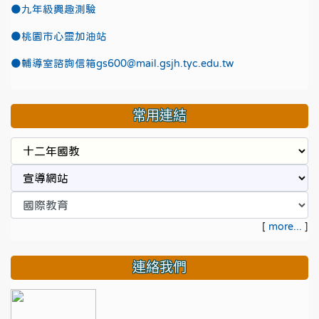
●九年級興趣測驗
●
桃園市心靈加油站
●
輔導室諮詢信箱gs600@mail.gsjh.tyc.edu.tw
常用連結
[
more...
]
連絡我們