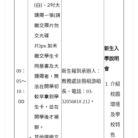
(白)、2吋大
頭照一張(請
繳交照片勿
交光碟
片)ps.如未
新生入
繳交學生卡
學說明
同意書及大
會
09
：
新生報到承辦人：
頭照者，無
05～
教務處註冊組游組
介紹
法在開學初
10
：
長，電話：03-
校園
較早拿到學
00
3205681# 212。
環境
生卡，並在
及學
開學後才補
校特
辦。
色
其他選繳文