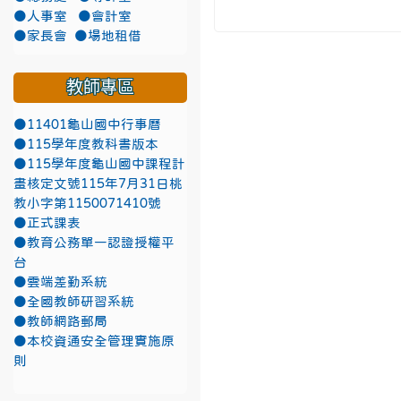
●人事室
●會計室
●家長會
●場地租借
教師專區
●11401龜山國中行事曆
●115學年度教科書版本
●115學年度龜山國中課程計
畫核定文號115年7月31日桃
教小字第1150071410號
●正式課表
●教育公務單一認證授權平
台
●雲端差勤系統
●全國教師研習系統
●教師網路郵局
●本校資通安全管理實施原
則