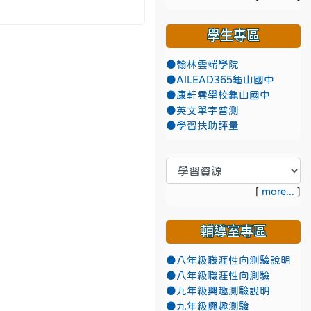
學生專區
●翰林雲端學院
●AILEAD365龜山國中
●康軒雲學校龜山國中
●英文單字普測
●學習扶助評量
[
more...
]
輔導室專區
●八年級職涯性向測驗說明
●八年級職涯性向測驗
●九年級興趣測驗說明
●九年級興趣測驗