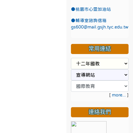
●
桃園市心靈加油站
●
輔導室諮詢信箱
gs600@mail.gsjh.tyc.edu.tw
常用連結
[
more...
]
連絡我們