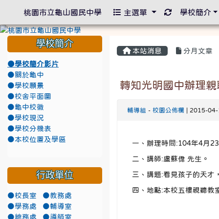
重新取得佈景
桃園市立龜山國民中學
主選單
學校簡介
學校簡介
本站消息
分月文章
●學校簡介影片
●關於龜中
轉知光明國中辦理親
●學校願景
●校舍平面圖
●龜中校徽
輔導組
-
校園公佈欄
| 2015-04
●學校現況
●學校分機表
●本校位置及學區
一、辦理時間:104年4月23日
二、講師:盧蘇偉 先生。
行政單位
三、講題:看見孩子的天才
四、地點:本校五樓視聽教
●校長室
●教務處
●學務處
●輔導室
●總務處
●導師室