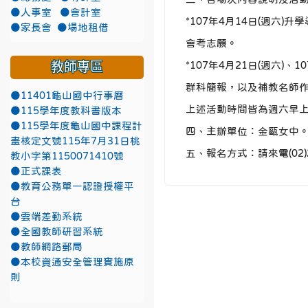
●人事室
●會計室
*107年4月14日(週六
●家長會
●場地租借
會考志願。
教師專區
*107年4月21日(週六)
群科簡報，以及補教名師作
●11401龜山國中行事曆
上述活動時間皆為週六早上10
●115學年度教科書版本
●115學年度龜山國中課程計
四、主辦單位：金甌女中
畫核定文號115年7月31日桃
五、報名方式：請來電(02)
教小字第1150071410號
●正式課表
●教育公務單一認證授權平
台
●雲端差勤系統
●全國教師研習系統
●教師網路郵局
●本校資通安全管理實施原
則