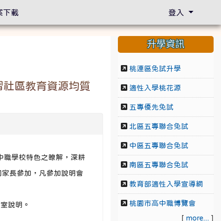
案下載
登入
升學資訊
桃連區免試升學
習社區教育資源均質
適性入學桃花源
五專優先免試
北區五專聯合免試
中區五專聯合免試
中職學校特色之瞭解，深耕
南區五專聯合免試
同家長參加，凡參加說明會
教育部適性入學宣導網
桃園市高中職博覽會
業教室說明。
[
more...
]