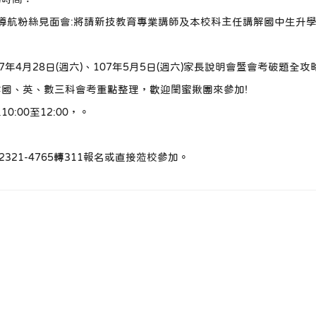
)升學導航粉絲見面會:將請新技教育專業講師及本校科主任講解國中生
、107年4月28日(週六)、107年5月5日(週六)家長說明會暨會考破題
國、英、數三科會考重點整理，歡迎閨蜜揪團來參加!
:00至12:00，。
。
2321-4765轉311報名或直接蒞校參加。