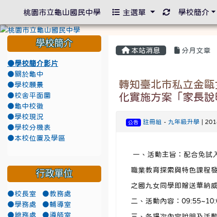
重新取得佈景
桃園市立龜山國民中學
主選單
學校簡介
學校簡介
本站消息
分月文章
●學校簡介影片
●關於龜中
轉知臺北市私立金甌
●學校願景
化實施方案「家長說
●校舍平面圖
●龜中校徽
●學校現況
註冊組
-
九年級升學
| 20
公告
●學校分機表
●本校位置及學區
一、活動主旨：配合免試
職業教育探索與特色課程
行政單位
之國九女同學即贈送華納
●校長室
●教務處
二、活動內容：09:55~10
●學務處
●輔導室
●總務處
●導師室
三、各場次內容說明及活