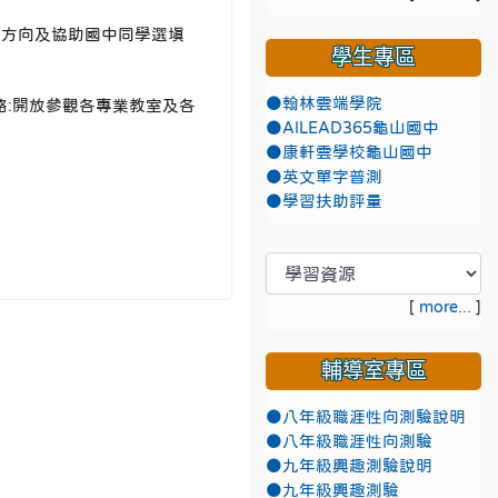
升學方向及協助國中同學選填
學生專區
●翰林雲端學院
全攻略:開放參觀各專業教室及各
●AILEAD365龜山國中
●康軒雲學校龜山國中
●英文單字普測
●學習扶助評量
[
more...
]
輔導室專區
●八年級職涯性向測驗說明
●八年級職涯性向測驗
●九年級興趣測驗說明
●九年級興趣測驗