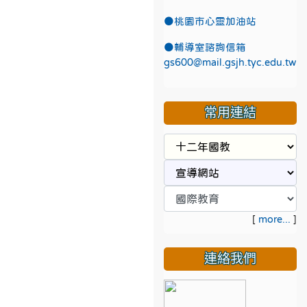
●
桃園市心靈加油站
●
輔導室諮詢信箱
gs600@mail.gsjh.tyc.edu.tw
常用連結
[
more...
]
連絡我們