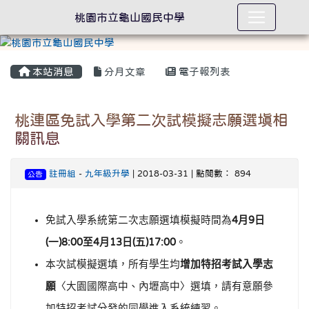
桃園市立龜山國民中學
本站消息
分月文章
電子報列表
桃連區免試入學第二次試模擬志願選填相
關訊息
註冊組
-
九年級升學
| 2018-03-31 | 點閱數： 894
公告
免試入學系統第二次志願選填模擬時間為
月
日
4
9
一
至
月
日
五
。
(
)8:00
4
13
(
)17:00
本次試模擬選填，所有學生均
增加特招考試入學志
願
〈大園國際高中、內壢高中〉選填，請有意願參
加特招考試分發的同學進入系統練習。