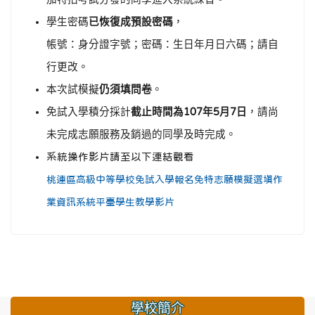
學生密碼
已恢復成預設密碼
，
帳號：身分證字號；密碼：生日年月日六碼；請自
行更改。
本次試模擬
仍須填問卷
。
免試入學積分採計
截止時間為
年
月
日
，請尚
107
5
7
未完成志願服務及銷過的同學及時完成。
系統操作影片請至以下連結觀看
桃連區高級中等學校免試入學報名免特志願模擬選填作
業資訊系統平臺學生教學影片
學校簡介