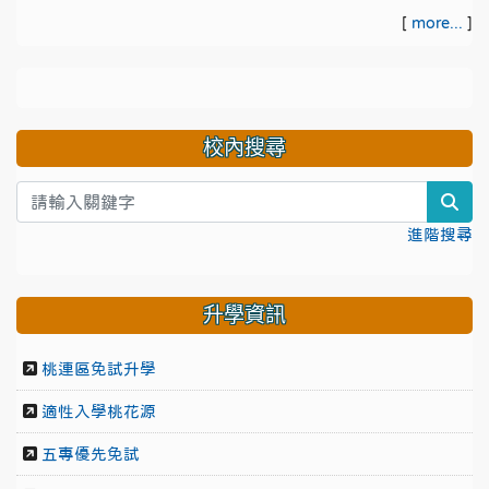
[
more...
]
校內搜尋
sea
進階搜尋
升學資訊
桃連區免試升學
適性入學桃花源
五專優先免試