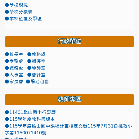
●學校現況
●學校分機表
●本校位置及學區
行政單位
●校長室
●教務處
●學務處
●輔導室
●總務處
●導師室
●人事室
●會計室
●家長會
●場地租借
教師專區
●11401龜山國中行事曆
●115學年度教科書版本
●115學年度龜山國中課程計畫核定文號115年7月31日桃教小
字第1150071410號