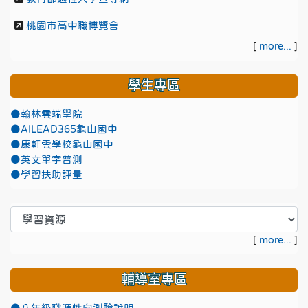
桃園市高中職博覽會
[
more...
]
學生專區
●翰林雲端學院
●AILEAD365龜山國中
●康軒雲學校龜山國中
●英文單字普測
●學習扶助評量
[
more...
]
輔導室專區