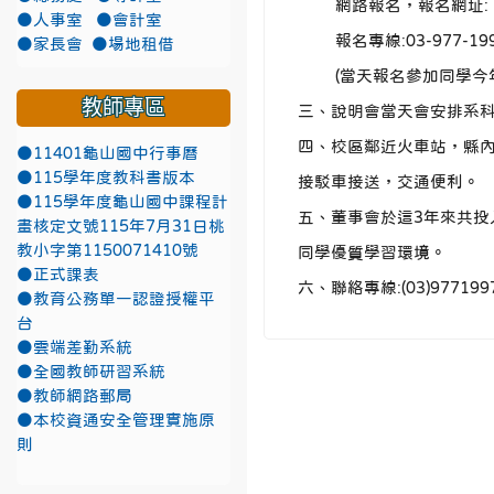
網路報名，報名網址: https:
●人事室
●會計室
報名專線:03-977-1997
●家長會
●場地租借
(當天報名參加同學今年
教師專區
三、說明會當天會安排系
四、校區鄰近火車站，縣內
●11401龜山國中行事曆
●115學年度教科書版本
接駁車接送，交通便利。
●115學年度龜山國中課程計
五、董事會於這3年來共投
畫核定文號115年7月31日桃
教小字第1150071410號
同學優質學習環境。
●正式課表
六、聯絡專線:(03)9771997
●教育公務單一認證授權平
台
●雲端差勤系統
●全國教師研習系統
●教師網路郵局
●本校資通安全管理實施原
則