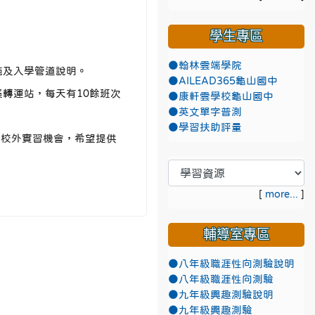
學生專區
●翰林雲端學院
施及入學管道說明。
●AILEAD365龜山國中
轉運站，每天有10餘班次
●康軒雲學校龜山國中
●英文單字普測
●學習扶助評量
好校外實習機會，希望提供
[
more...
]
輔導室專區
●八年級職涯性向測驗說明
●八年級職涯性向測驗
●九年級興趣測驗說明
●九年級興趣測驗