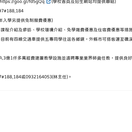
//goo.gl/fd5gQq
(學校首頁及招生網站均提供聯結)
#188,184
入學另提供免制服費優惠)
科課程介紹及參訪、學校環境介紹、免學雜費優惠及住宿費優惠等措
目前有四線交通車提供五專同學往返各鄉鎮，外縣市可搭客運至礁溪
入3億1仟多萬經費建置教學設施並遴聘專業業界師資任教，提供良
#188,184或0932164053(林主任)。