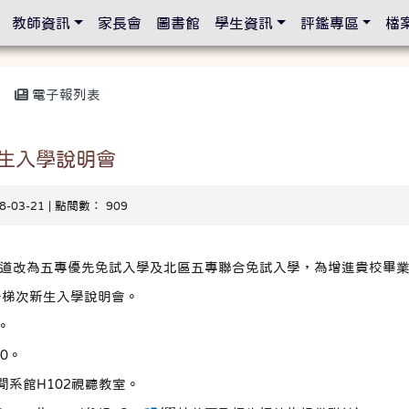
設定
教師資訊
家長會
圖書館
學生資訊
評鑑專區
檔
電子報列表
生入學說明會
18-03-21 | 點閱數： 909
管道改為五專優先免試入學及北區五專聯合免試入學，為增進貴校畢
一梯次新生入學說明會。
。
00。
系館H102視聽教室。