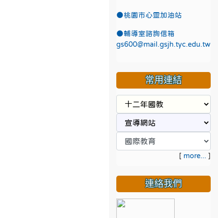
●
桃園市心靈加油站
●
輔導室諮詢信箱
gs600@mail.gsjh.tyc.edu.tw
常用連結
[
more...
]
連絡我們