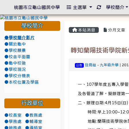
重新取得佈景
桃園市立龜山國民中學
主選單
學校簡介
學校簡介
本站消息
分月文章
●學校簡介影片
●關於龜中
轉知蘭陽技術學院新
●學校願景
●校舍平面圖
●龜中校徽
註冊組
-
九年級升學
| 20
公告
●學校現況
●學校分機表
●本校位置及學區
一、107學年度五專入學
及各管道了解，擬辦理第
行政單位
二、辦理日期:4月15日(日)
時間:早上10:00~12:
●校長室
●教務處
地點:蘭陽技術學院休閒
●學務處
●輔導室
●總務處
●導師室