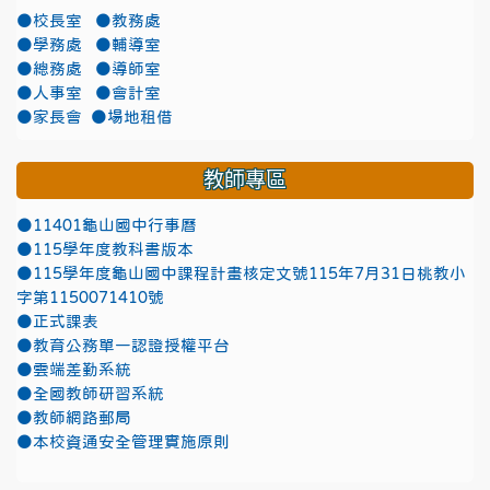
●校長室
●教務處
●學務處
●輔導室
●總務處
●導師室
●人事室
●會計室
●家長會
●場地租借
教師專區
●11401龜山國中行事曆
●115學年度教科書版本
●115學年度龜山國中課程計畫核定文號115年7月31日桃教小
字第1150071410號
●正式課表
●教育公務單一認證授權平台
●雲端差勤系統
●全國教師研習系統
●教師網路郵局
●本校資通安全管理實施原則