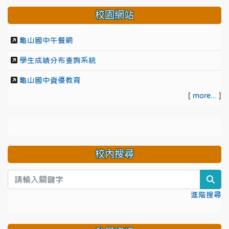
校園網站
龜山國中午餐網
學生成績分布查詢系統
龜山國中資優教育
[
more...
]
校內搜尋
sea
進階搜尋