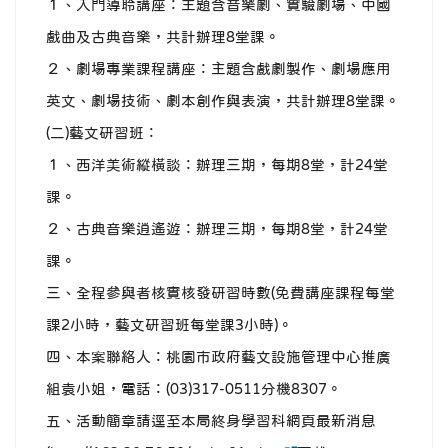
１、入門導聆講座：主題含音樂劇、實驗劇場、中國
戲曲及古典音樂，共計辦理8堂課。
２、劇場專業課程講座：主題含戲劇製作、劇場應用
英文、劇場技術、劇本創作與表演，共計辦理8堂課。
(二)藝文研習班：
１、西洋美術縱橫談：辦理三期，每期8堂，計24堂
課。
２、古典音樂逍遙遊：辦理三期，每期8堂，計24堂
課。
三、全程參與者核實核發研習時數(免費講座課程每堂
課2小時，藝文研習班每堂課3小時)。
四、本案聯絡人：桃園市政府藝文設施管理中心推廣
組袁小姐，電話：(03)317-0511分機8307。
五、活動簡章請逕至本局終身學習科網頁最新消息