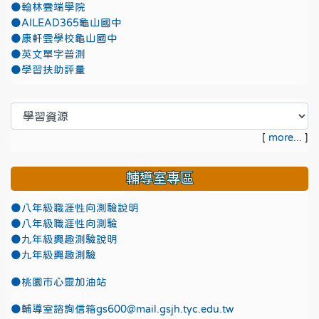
●翰林雲端學院
●AILEAD365龜山國中
●康軒雲學校龜山國中
●英文單字普測
●學習扶助評量
[
more...
]
輔導室專區
●八年級職涯性向測驗說明
●八年級職涯性向測驗
●九年級興趣測驗說明
●九年級興趣測驗
●
桃園市心靈加油站
●
輔導室諮詢信箱gs600@mail.gsjh.tyc.edu.tw