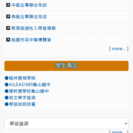
中區五專聯合免試
南區五專聯合免試
教育部適性入學宣導網
桃園市高中職博覽會
[
more...
]
學生專區
●翰林雲端學院
●AILEAD365龜山國中
●康軒雲學校龜山國中
●英文單字普測
●學習扶助評量
[
more...
]