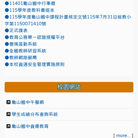
●11401龜山國中行事曆
●115學年度教科書版本
●115學年度龜山國中課程計畫核定文號115年7月31日桃教小
字第1150071410號
●正式課表
●教育公務單一認證授權平台
●雲端差勤系統
●全國教師研習系統
●教師網路郵局
●本校資通安全管理實施原則
校園網站
龜山國中午餐網
學生成績分布查詢系統
龜山國中資優教育
[
more...
]