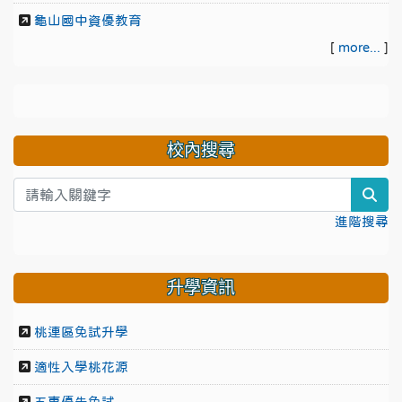
龜山國中資優教育
[
more...
]
校內搜尋
sea
進階搜尋
升學資訊
桃連區免試升學
適性入學桃花源