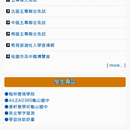
五專優先免試
北區五專聯合免試
中區五專聯合免試
南區五專聯合免試
教育部適性入學宣導網
桃園市高中職博覽會
[
more...
]
學生專區
●翰林雲端學院
●AILEAD365龜山國中
●康軒雲學校龜山國中
●英文單字普測
●學習扶助評量