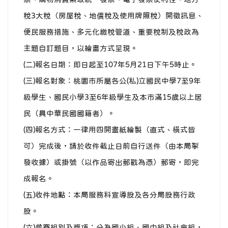
稅3大稅（房屋稅、地價稅及使用牌照稅）開徵訊息、
便民服務措施、多元化繳稅管道、重要稅制及稅政為
主題自訂題目，以繪畫方式呈現。
(二)報名日期：即日起至107年5月21日下午5時止。
(三)報名對象：桃園市所屬各公(私)立國民中學7至9年
級學生、國民小學3至6年級學生及本市滿15歲以上居
民（具中華民國國籍者）。
(四)報名方式：一律用四開畫紙繪製（直式、橫式皆
可）完成後，請於收件截止日前自行送件（由本局掣
發收據）或掛號（以作品寄出郵戳為憑）郵寄，即完
成報名。
(五)收件地點：本局服務科宣導股及各分局股務行政
股。
(六)參賽組別及獎項：分為國小組、國中組及社會組，