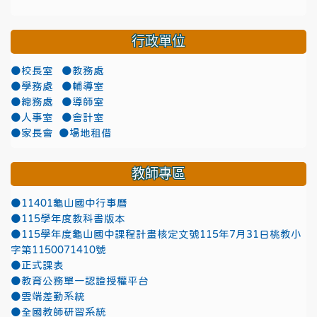
行政單位
●校長室
●教務處
●學務處
●輔導室
●總務處
●導師室
●人事室
●會計室
●家長會
●場地租借
教師專區
●11401龜山國中行事曆
●115學年度教科書版本
●115學年度龜山國中課程計畫核定文號115年7月31日桃教小
字第1150071410號
●正式課表
●教育公務單一認證授權平台
●雲端差勤系統
●全國教師研習系統