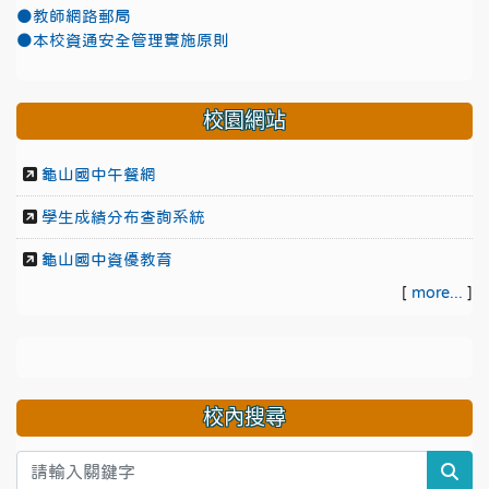
●教師網路郵局
●本校資通安全管理實施原則
校園網站
龜山國中午餐網
學生成績分布查詢系統
龜山國中資優教育
[
more...
]
校內搜尋
sea