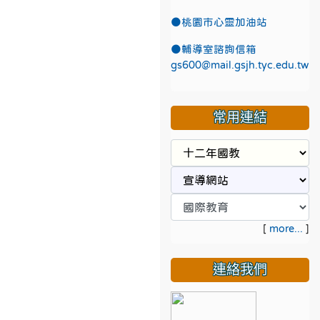
●
桃園市心靈加油站
●
輔導室諮詢信箱
gs600@mail.gsjh.tyc.edu.tw
常用連結
[
more...
]
連絡我們