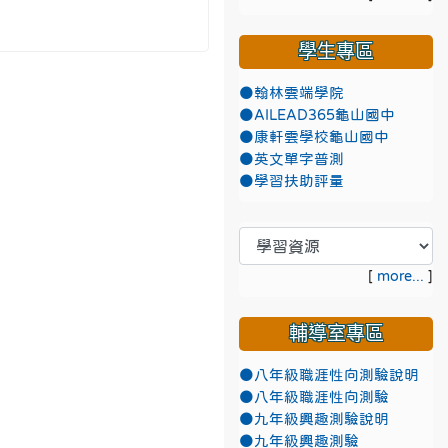
學生專區
●翰林雲端學院
●AILEAD365龜山國中
●康軒雲學校龜山國中
●英文單字普測
●學習扶助評量
[
more...
]
輔導室專區
●八年級職涯性向測驗說明
●八年級職涯性向測驗
●九年級興趣測驗說明
●九年級興趣測驗