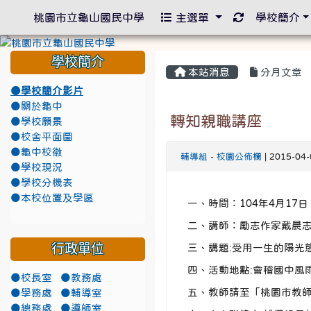
重新取得佈景
桃園市立龜山國民中學
主選單
學校簡介
學校簡介
本站消息
分月文章
●學校簡介影片
●關於龜中
轉知親職講座
●學校願景
●校舍平面圖
●龜中校徽
輔導組
-
校園公佈欄
| 2015-04
●學校現況
●學校分機表
●本校位置及學區
一、時間：104年4月17日（
二、講師：勵志作家戴晨
行政單位
三、講題:受用一生的陽光
四、活動地點:會稽國中風
●校長室
●教務處
五、教師請至「桃園市教
●學務處
●輔導室
●總務處
●導師室