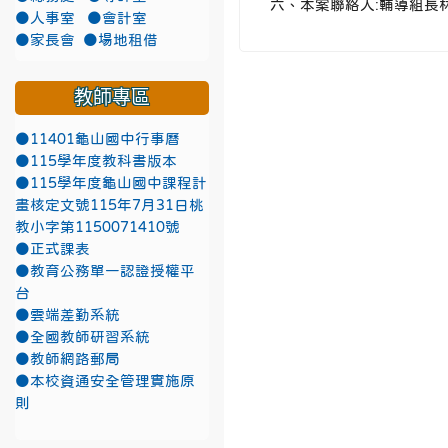
六、本案聯絡人:輔導組長林
●人事室
●會計室
●家長會
●場地租借
教師專區
●11401龜山國中行事曆
●115學年度教科書版本
●115學年度龜山國中課程計
畫核定文號115年7月31日桃
教小字第1150071410號
●正式課表
●教育公務單一認證授權平
台
●雲端差勤系統
●全國教師研習系統
●教師網路郵局
●本校資通安全管理實施原
則