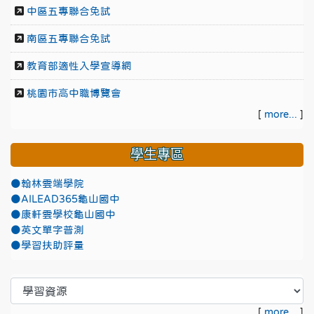
中區五專聯合免試
南區五專聯合免試
教育部適性入學宣導網
桃園市高中職博覽會
[
more...
]
學生專區
●翰林雲端學院
●AILEAD365龜山國中
●康軒雲學校龜山國中
●英文單字普測
●學習扶助評量
[
more...
]