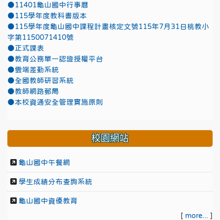
●11401龜山國中行事曆
●115學年度教科書版本
●115學年度龜山國中課程計畫核定文號115年7月31日桃教小
字第1150071410號
●正式課表
●教育公務單一認證授權平台
●雲端差勤系統
●全國教師研習系統
●教師網路郵局
●本校資通安全管理實施原則
校園網站
龜山國中午餐網
學生成績分布查詢系統
龜山國中資優教育
[
more...
]