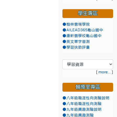
學生專區
●翰林雲端學院
●AILEAD365龜山國中
●康軒雲學校龜山國中
●英文單字普測
●學習扶助評量
[
more...
]
輔導室專區
●八年級職涯性向測驗說明
●八年級職涯性向測驗
●九年級興趣測驗說明
●九年級興趣測驗