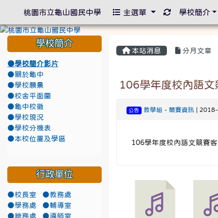
重新取得佈景
桃園市立龜山國民中學
主選單
學校簡介
學校簡介
本站消息
分月文章
●學校簡介影片
●關於龜中
106學年度校內語
●學校願景
●校舍平面圖
●龜中校徽
教學組
-
競賽資訊
| 2018
公告
●學校現況
●學校分機表
●本校位置及學區
106學年度校內語文競賽
行政單位
●校長室
●教務處
●學務處
●輔導室
●總務處
●導師室