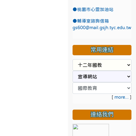
●
桃園市心靈加油站
●
輔導室諮詢信箱
gs600@mail.gsjh.tyc.edu.tw
常用連結
[
more...
]
連絡我們