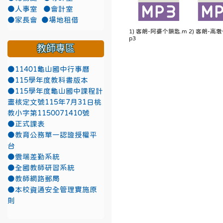
●人事室
●會計室
●家長會
●場地租借
1) 客朗-阿婆个鎖匙.m
2) 客朗-高墩
p3
教師專區
●11401龜山國中行事曆
●115學年度教科書版本
●115學年度龜山國中課程計
畫核定文號115年7月31日桃
教小字第1150071410號
●正式課表
●教育公務單一認證授權平
台
●雲端差勤系統
●全國教師研習系統
●教師網路郵局
●本校資通安全管理實施原
則