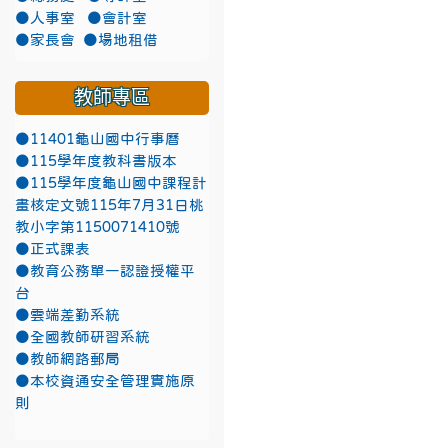
●人事室
●會計室
●家長會
●場地租借
教師專區
●11401龜山國中行事曆
●115學年度教科書版本
●115學年度龜山國中課程計
畫核定文號115年7月31日桃
教小字第1150071410號
●正式課表
●教育公務單一認證授權平
台
●雲端差勤系統
●全國教師研習系統
●教師網路郵局
●本校資通安全管理實施原
則