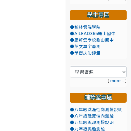
學生專區
●翰林雲端學院
●AILEAD365龜山國中
●康軒雲學校龜山國中
●英文單字普測
●學習扶助評量
[
more...
]
輔導室專區
●八年級職涯性向測驗說明
●八年級職涯性向測驗
●九年級興趣測驗說明
●九年級興趣測驗