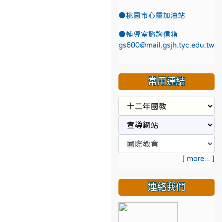
●
桃園市心靈加油站
●
輔導室諮詢信箱
gs600@mail.gsjh.tyc.edu.tw
常用連結
[
more...
]
連絡我們