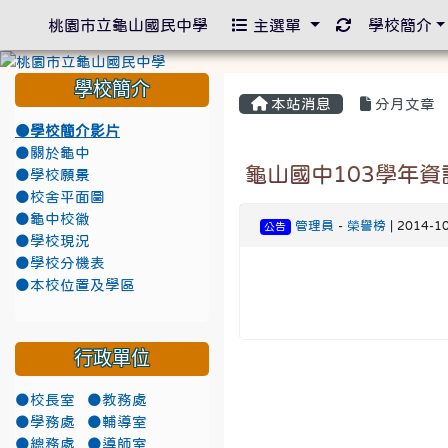
重新取得佈景
桃園市立龜山國民中學
主選單
學校簡介
學校簡介
本站消息
分月文章
●學校簡介影片
●關於龜中
龜山國中103學年
●學校願景
●校舍平面圖
●龜中校徽
管理員
-
榮譽榜
| 2014-1
公告
●學校現況
●學校分機表
●本校位置及學區
行政單位
●校長室
●教務處
●學務處
●輔導室
●總務處
●導師室