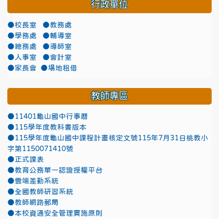
行政單位
●校長室
●教務處
●學務處
●輔導室
●總務處
●導師室
●人事室
●會計室
●家長會
●場地租借
教師專區
●11401龜山國中行事曆
●115學年度教科書版本
●115學年度龜山國中課程計畫核定文號115年7月31日桃教小
字第1150071410號
●正式課表
●教育公務單一認證授權平台
●雲端差勤系統
●全國教師研習系統
●教師網路郵局
●本校資通安全管理實施原則