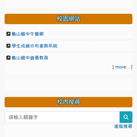
校園網站
龜山國中午餐網
學生成績分布查詢系統
龜山國中資優教育
[
more...
]
校內搜尋
sea
進階搜尋