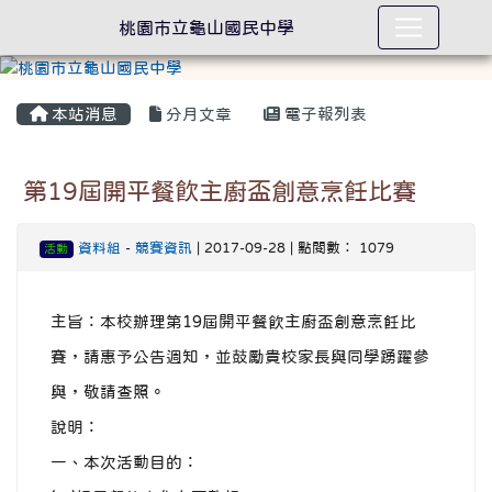
桃園市立龜山國民中學
本站消息
分月文章
電子報列表
第19屆開平餐飲主廚盃創意烹飪比賽
資料組
-
競賽資訊
| 2017-09-28 | 點閱數： 1079
活動
主旨：本校辦理第19屆開平餐飲主廚盃創意烹飪比
賽，請惠予公告週知，並鼓勵貴校家長與同學踴躍參
與，敬請查照。
說明：
一、本次活動目的：