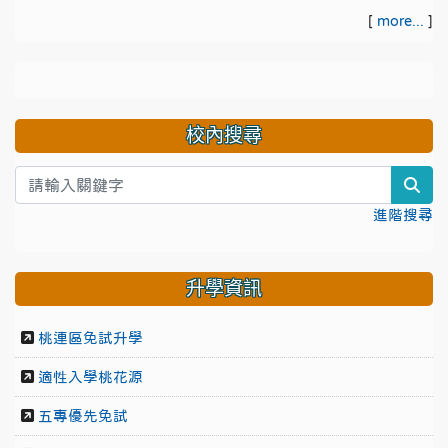
[
more...
]
校內搜尋
sea
進階搜尋
升學資訊
桃連區免試升學
適性入學桃花源
五專優先免試