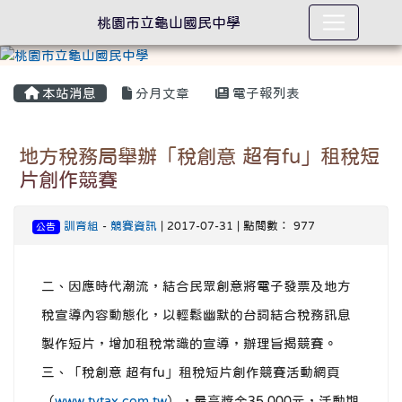
桃園市立龜山國民中學
本站消息
分月文章
電子報列表
地方稅務局舉辦「稅創意 超有fu」租稅短
片創作競賽
訓育組
-
競賽資訊
| 2017-07-31 | 點閱數： 977
公告
二、因應時代潮流，結合民眾創意將電子發票及地方
稅宣導內容動態化，以輕鬆幽默的台詞結合稅務訊息
製作短片，增加租稅常識的宣導，辦理旨揭競賽。
三、「稅創意 超有fu」租稅短片創作競賽活動網頁
（
www.tytax.com.tw
），最高獎金35,000元，活動期