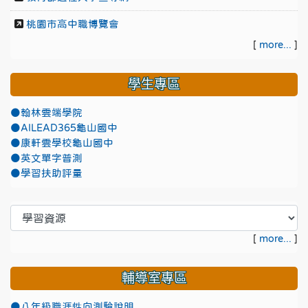
桃園市高中職博覽會
[
more...
]
學生專區
●翰林雲端學院
●AILEAD365龜山國中
●康軒雲學校龜山國中
●英文單字普測
●學習扶助評量
[
more...
]
輔導室專區
●八年級職涯性向測驗說明