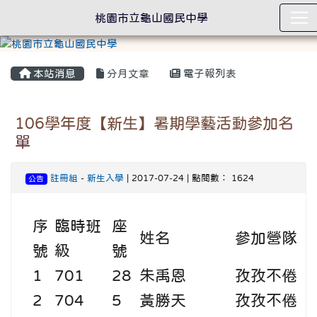
桃園市立龜山國民中學
本站消息
分月文章
電子報列表
106學年度【新生】暑期學藝活動參加名
單
註冊組
-
新生入學
| 2017-07-24 | 點閱數： 1624
公告
序
臨時班
座
姓名
參加營隊
號
級
號
1
701
28
朱禹恩
孜孜不倦
2
704
5
黃勝天
孜孜不倦