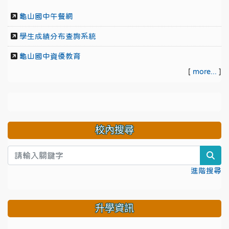
龜山國中午餐網
學生成績分布查詢系統
龜山國中資優教育
[
more...
]
校內搜尋
sea
進階搜尋
升學資訊