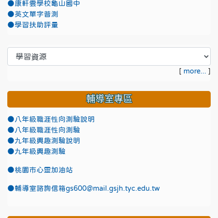
●康軒雲學校龜山國中
●英文單字普測
●學習扶助評量
[
more...
]
輔導室專區
●八年級職涯性向測驗說明
●八年級職涯性向測驗
●九年級興趣測驗說明
●九年級興趣測驗
●
桃園市心靈加油站
●
輔導室諮詢信箱gs600@mail.gsjh.tyc.edu.tw