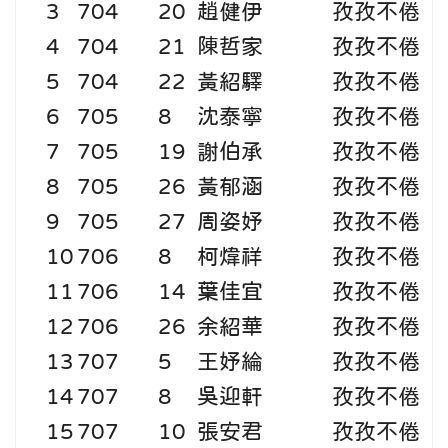
3
704
20
趙健伊
孜孜不倦
4
704
21
陳哲家
孜孜不倦
5
704
22
黃紹驛
孜孜不倦
6
705
8
沈泰寧
孜孜不倦
7
705
19
謝伯承
孜孜不倦
8
705
26
黃郁涵
孜孜不倦
9
705
27
周姿妤
孜孜不倦
10
706
8
柯煒祥
孜孜不倦
11
706
14
葉佳宜
孜孜不倦
12
706
26
余紹華
孜孜不倦
13
707
5
王妤綸
孜孜不倦
14
707
8
吳迎軒
孜孜不倦
15
707
10
張安君
孜孜不倦