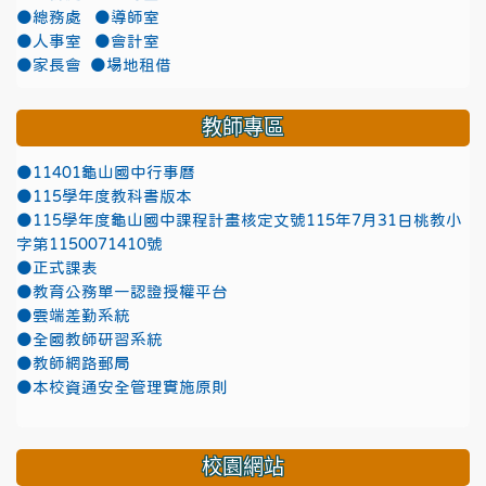
●總務處
●導師室
●人事室
●會計室
●家長會
●場地租借
教師專區
●11401龜山國中行事曆
●115學年度教科書版本
●115學年度龜山國中課程計畫核定文號115年7月31日桃教小
字第1150071410號
●正式課表
●教育公務單一認證授權平台
●雲端差勤系統
●全國教師研習系統
●教師網路郵局
●本校資通安全管理實施原則
校園網站