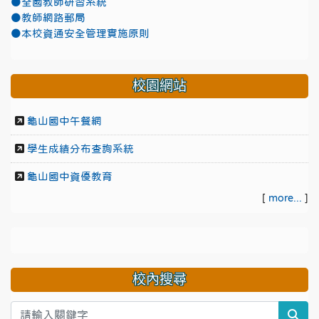
●全國教師研習系統
●教師網路郵局
●本校資通安全管理實施原則
校園網站
龜山國中午餐網
學生成績分布查詢系統
龜山國中資優教育
[
more...
]
校內搜尋
sea