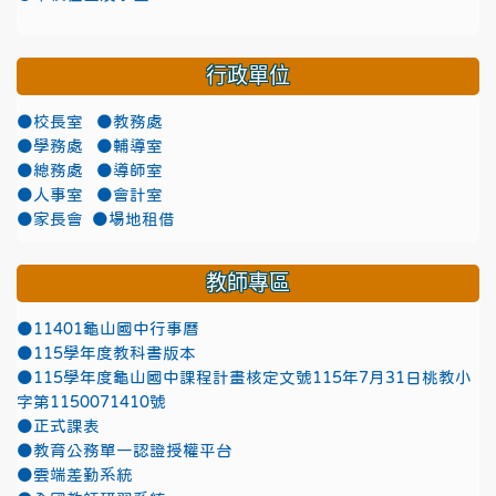
行政單位
●校長室
●教務處
●學務處
●輔導室
●總務處
●導師室
●人事室
●會計室
●家長會
●場地租借
教師專區
●11401龜山國中行事曆
●115學年度教科書版本
●115學年度龜山國中課程計畫核定文號115年7月31日桃教小
字第1150071410號
●正式課表
●教育公務單一認證授權平台
●雲端差勤系統