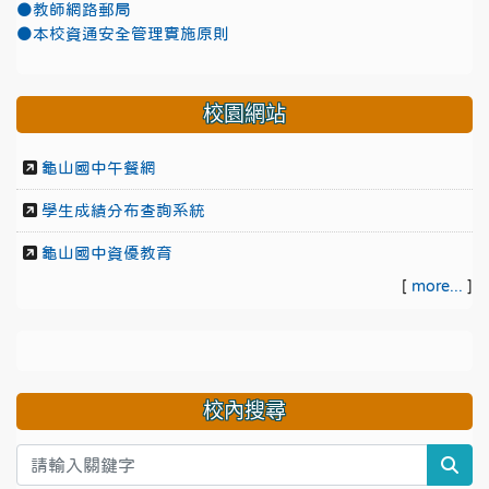
●教師網路郵局
●本校資通安全管理實施原則
校園網站
龜山國中午餐網
學生成績分布查詢系統
龜山國中資優教育
[
more...
]
校內搜尋
sea