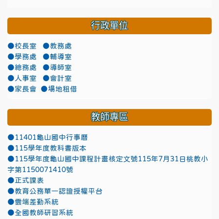
行政單位
●校長室
●教務處
●學務處
●輔導室
●總務處
●導師室
●人事室
●會計室
●家長會
●場地租借
教師專區
●11401龜山國中行事曆
●115學年度教科書版本
●115學年度龜山國中課程計畫核定文號115年7月31日桃教小
字第1150071410號
●正式課表
●教育公務單一認證授權平台
●雲端差勤系統
●全國教師研習系統