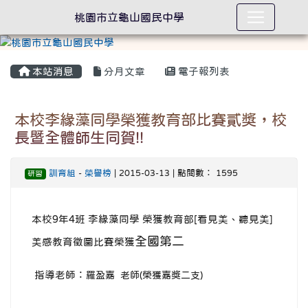
桃園市立龜山國民中學
本站消息
分月文章
電子報列表
本校李緣藻同學榮獲教育部比賽貳獎，校
長暨全體師生同賀!!
訓育組
-
榮譽榜
| 2015-03-13 | 點閱數： 1595
研習
本校9年4班 李緣藻同學 榮獲教育部[看見美、聽見美]
全國第二
美感教育徵圖比賽榮獲
指導老師：
羅盈嘉 老師(榮獲嘉獎二支)