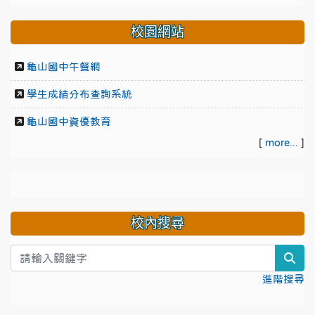
校園網站
龜山國中午餐網
學生成績分布查詢系統
龜山國中資優教育
[
more...
]
校內搜尋
sea
進階搜尋