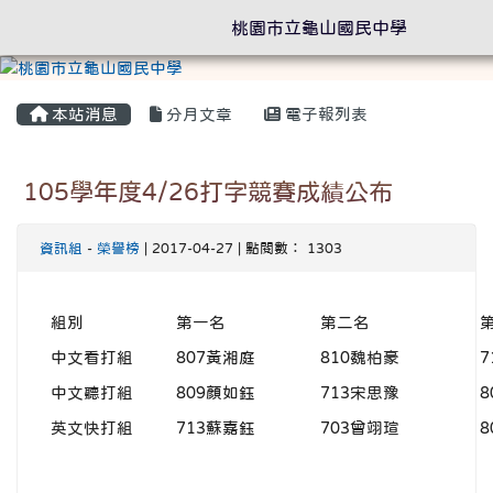
桃園市立龜山國民中學
本站消息
分月文章
電子報列表
105學年度4/26打字競賽成績公布
資訊組
-
榮譽榜
| 2017-04-27 | 點閱數： 1303
組別
第一名
第二名
中文看打組
807黃湘庭
810魏柏豪
7
中文聽打組
809顏如鈺
713宋思豫
8
英文快打組
713蘇嘉鈺
703曾翊瑄
8