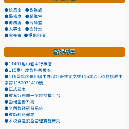
●校長室
●教務處
●學務處
●輔導室
●總務處
●導師室
●人事室
●會計室
●家長會
●場地租借
教師專區
●11401龜山國中行事曆
●115學年度教科書版本
●115學年度龜山國中課程計畫核定文號115年7月31日桃教小
字第1150071410號
●正式課表
●教育公務單一認證授權平台
●雲端差勤系統
●全國教師研習系統
●教師網路郵局
●本校資通安全管理實施原則