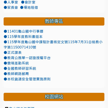
●人事室
●會計室
●家長會
●場地租借
教師專區
●11401龜山國中行事曆
●115學年度教科書版本
●115學年度龜山國中課程計畫核定文號115年7月31日桃教小
字第1150071410號
●正式課表
●教育公務單一認證授權平台
●雲端差勤系統
●全國教師研習系統
●教師網路郵局
●本校資通安全管理實施原則
校園網站