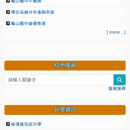
龜山國中午餐網
學生成績分布查詢系統
龜山國中資優教育
[
more...
]
校內搜尋
sea
進階搜尋
升學資訊
桃連區免試升學