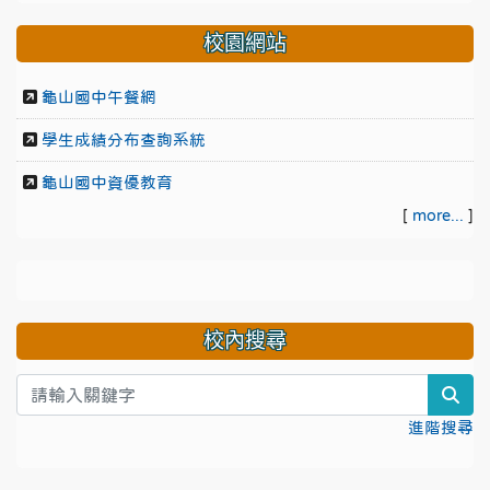
校園網站
龜山國中午餐網
學生成績分布查詢系統
龜山國中資優教育
[
more...
]
校內搜尋
sea
進階搜尋