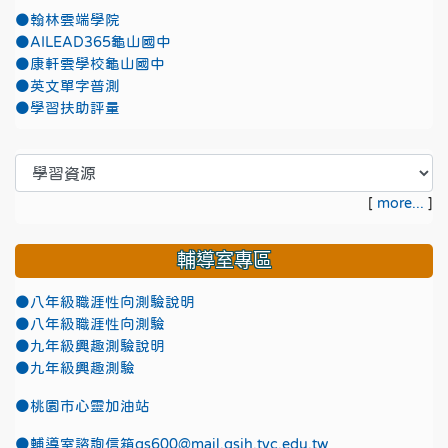
●翰林雲端學院
●AILEAD365龜山國中
●康軒雲學校龜山國中
●英文單字普測
●學習扶助評量
[
more...
]
輔導室專區
●八年級職涯性向測驗說明
●八年級職涯性向測驗
●九年級興趣測驗說明
●九年級興趣測驗
●
桃園市心靈加油站
●
輔導室諮詢信箱gs600@mail.gsjh.tyc.edu.tw