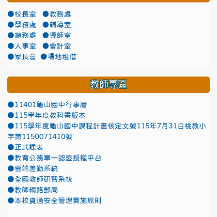
●校長室
●教務處
●學務處
●輔導室
●總務處
●導師室
●人事室
●會計室
●家長會
●場地租借
教師專區
●11401龜山國中行事曆
●115學年度教科書版本
●115學年度龜山國中課程計畫核定文號115年7月31日桃教小
字第1150071410號
●正式課表
●教育公務單一認證授權平台
●雲端差勤系統
●全國教師研習系統
●教師網路郵局
●本校資通安全管理實施原則