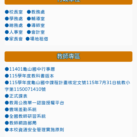
●校長室
●教務處
●學務處
●輔導室
●總務處
●導師室
●人事室
●會計室
●家長會
●場地租借
教師專區
●11401龜山國中行事曆
●115學年度教科書版本
●115學年度龜山國中課程計畫核定文號115年7月31日桃教小
字第1150071410號
●正式課表
●教育公務單一認證授權平台
●雲端差勤系統
●全國教師研習系統
●教師網路郵局
●本校資通安全管理實施原則