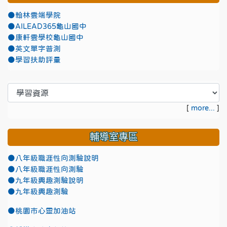
●翰林雲端學院
●AILEAD365龜山國中
●康軒雲學校龜山國中
●英文單字普測
●學習扶助評量
[
more...
]
輔導室專區
●八年級職涯性向測驗說明
●八年級職涯性向測驗
●九年級興趣測驗說明
●九年級興趣測驗
●
桃園市心靈加油站