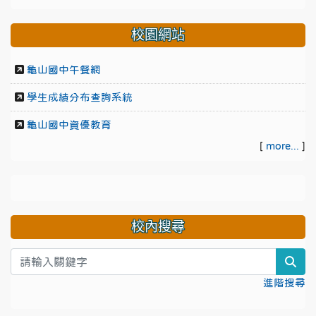
校園網站
龜山國中午餐網
學生成績分布查詢系統
龜山國中資優教育
[
more...
]
校內搜尋
sea
進階搜尋