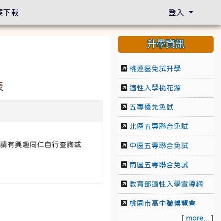
案下載
登入
升學資訊
桃連區免試升學
表
適性入學桃花源
五專優先免試
北區五專聯合免試
）」，請有興趣同仁自行查詢或
中區五專聯合免試
南區五專聯合免試
教育部適性入學宣導網
桃園市高中職博覽會
[
more...
]