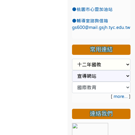
●
桃園市心靈加油站
●
輔導室諮詢信箱
gs600@mail.gsjh.tyc.edu.tw
常用連結
[
more...
]
連絡我們