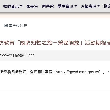
設定
教師資訊
家長會
圖書館
學生資訊
評鑑專區
檔
電子報列表
國防教育「國防知性之旅－營區開放」活動期程
15-03-02 | 點閱數： 999
資訊服務網－全民國防專區（http：//gpwd.mnd.gov.tw