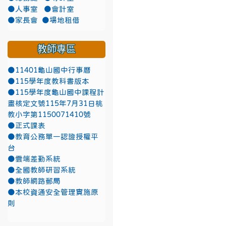
●人事室
●會計室
●家長會
●場地租借
教師專區
●11401龜山國中行事曆
●115學年度教科書版本
●115學年度龜山國中課程計
畫核定文號115年7月31日桃
教小字第1150071410號
●正式課表
●教育公務單一認證授權平
台
●雲端差勤系統
●全國教師研習系統
●教師網路郵局
●本校資通安全管理實施原
則