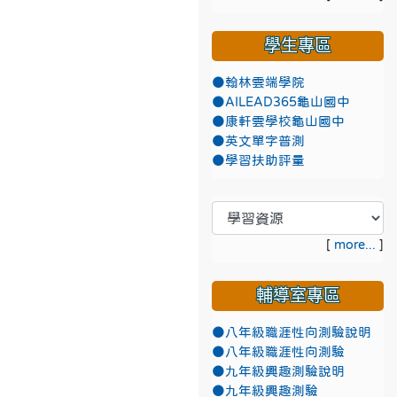
學生專區
●翰林雲端學院
●AILEAD365龜山國中
●康軒雲學校龜山國中
●英文單字普測
●學習扶助評量
[
more...
]
輔導室專區
●八年級職涯性向測驗說明
●八年級職涯性向測驗
●九年級興趣測驗說明
●九年級興趣測驗