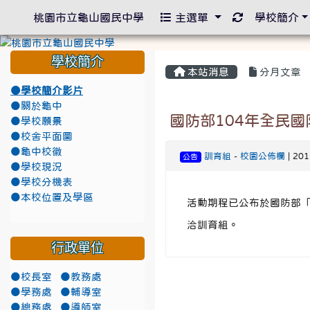
重新取得佈景
桃園市立龜山國民中學
主選單
學校簡介
學校簡介
本站消息
分月文章
●學校簡介影片
●關於龜中
國防部104年全民
●學校願景
●校舍平面圖
●龜中校徽
訓育組
-
校園公佈欄
| 20
公告
●學校現況
●學校分機表
●本校位置及學區
活動期程已公布於國防部「政戰
洽訓育組。
行政單位
●校長室
●教務處
●學務處
●輔導室
●總務處
●導師室