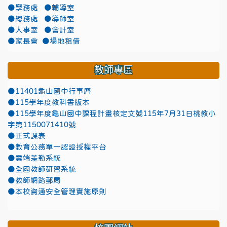
●學務處
●輔導室
●總務處
●導師室
●人事室
●會計室
●家長會
●場地租借
教師專區
●11401龜山國中行事曆
●115學年度教科書版本
●115學年度龜山國中課程計畫核定文號115年7月31日桃教小
字第1150071410號
●正式課表
●教育公務單一認證授權平台
●雲端差勤系統
●全國教師研習系統
●教師網路郵局
●本校資通安全管理實施原則