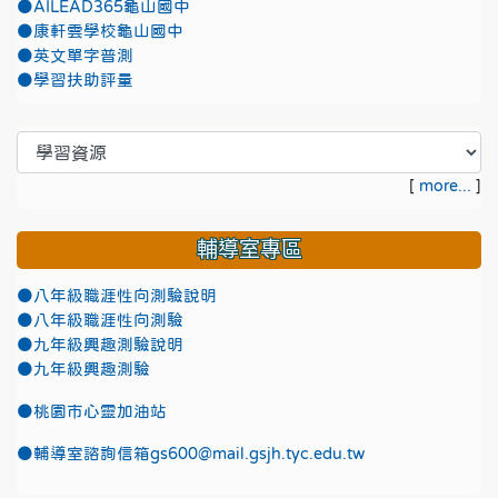
●AILEAD365龜山國中
●康軒雲學校龜山國中
●英文單字普測
●學習扶助評量
[
more...
]
輔導室專區
●八年級職涯性向測驗說明
●八年級職涯性向測驗
●九年級興趣測驗說明
●九年級興趣測驗
●
桃園市心靈加油站
●
輔導室諮詢信箱gs600@mail.gsjh.tyc.edu.tw