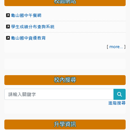
校園網站
龜山國中午餐網
學生成績分布查詢系統
龜山國中資優教育
[
more...
]
校內搜尋
sea
進階搜尋
升學資訊