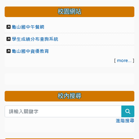
校園網站
龜山國中午餐網
學生成績分布查詢系統
龜山國中資優教育
[
more...
]
校內搜尋
sea
進階搜尋