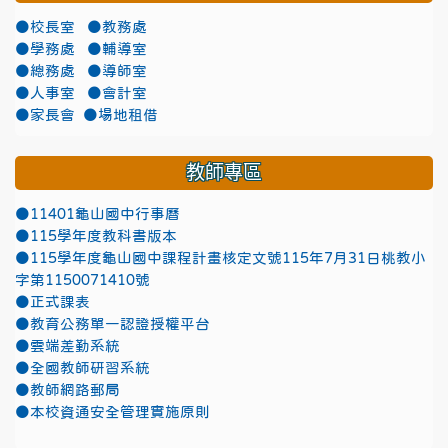
●校長室
●教務處
●學務處
●輔導室
●總務處
●導師室
●人事室
●會計室
●家長會
●場地租借
教師專區
●11401龜山國中行事曆
●115學年度教科書版本
●115學年度龜山國中課程計畫核定文號115年7月31日桃教小
字第1150071410號
●正式課表
●教育公務單一認證授權平台
●雲端差勤系統
●全國教師研習系統
●教師網路郵局
●本校資通安全管理實施原則