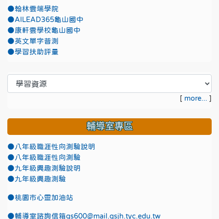
●翰林雲端學院
●AILEAD365龜山國中
●康軒雲學校龜山國中
●英文單字普測
●學習扶助評量
[
more...
]
輔導室專區
●八年級職涯性向測驗說明
●八年級職涯性向測驗
●九年級興趣測驗說明
●九年級興趣測驗
●
桃園市心靈加油站
●
輔導室諮詢信箱gs600@mail.gsjh.tyc.edu.tw