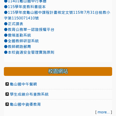
●11401龜山國中行事曆
●115學年度教科書版本
●115學年度龜山國中課程計畫核定文號115年7月31日桃教小
字第1150071410號
●正式課表
●教育公務單一認證授權平台
●雲端差勤系統
●全國教師研習系統
●教師網路郵局
●本校資通安全管理實施原則
校園網站
龜山國中午餐網
學生成績分布查詢系統
龜山國中資優教育
[
more...
]