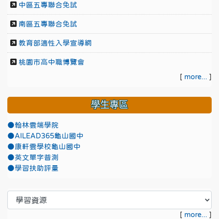
中區五專聯合免試
南區五專聯合免試
教育部適性入學宣導網
桃園市高中職博覽會
[
more...
]
學生專區
●翰林雲端學院
●AILEAD365龜山國中
●康軒雲學校龜山國中
●英文單字普測
●學習扶助評量
[
more...
]