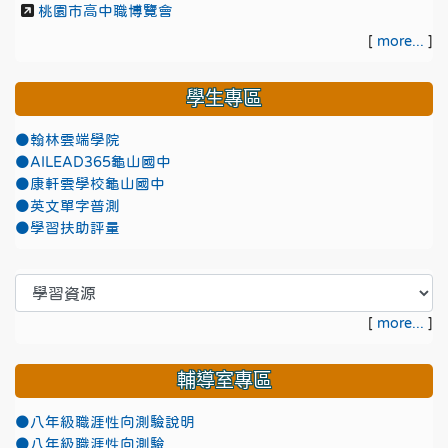
桃園市高中職博覽會
[
more...
]
學生專區
●翰林雲端學院
●AILEAD365龜山國中
●康軒雲學校龜山國中
●英文單字普測
●學習扶助評量
[
more...
]
輔導室專區
●八年級職涯性向測驗說明
●八年級職涯性向測驗