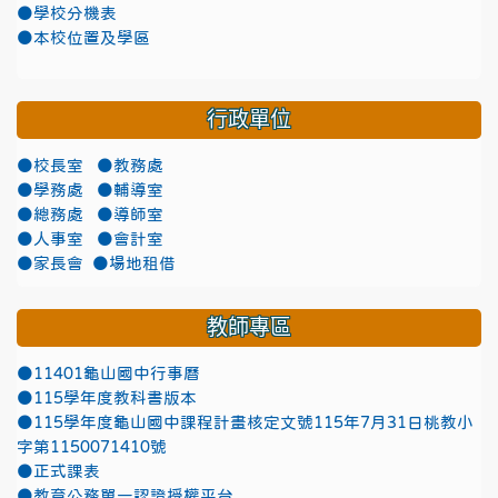
●學校分機表
●本校位置及學區
行政單位
●校長室
●教務處
●學務處
●輔導室
●總務處
●導師室
●人事室
●會計室
●家長會
●場地租借
教師專區
●11401龜山國中行事曆
●115學年度教科書版本
●115學年度龜山國中課程計畫核定文號115年7月31日桃教小
字第1150071410號
●正式課表
●教育公務單一認證授權平台