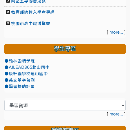
南區五專聯合免試
教育部適性入學宣導網
桃園市高中職博覽會
[
more...
]
學生專區
●翰林雲端學院
●AILEAD365龜山國中
●康軒雲學校龜山國中
●英文單字普測
●學習扶助評量
[
more...
]