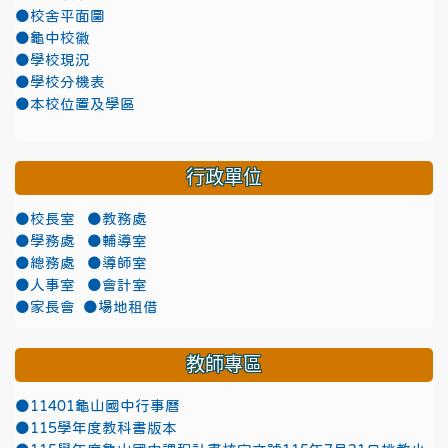
●校舍平面圖
●龜中校徽
●學校現況
●學校分機表
●本校位置及學區
行政單位
●校長室
●教務處
●學務處
●輔導室
●總務處
●導師室
●人事室
●會計室
●家長會
●場地租借
教師專區
●11401龜山國中行事曆
●115學年度教科書版本