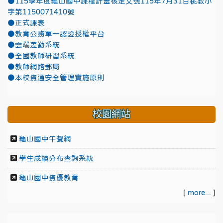
●115學年度龜山國中課程計畫核定文號115年7月31日桃教小
字第1150071410號
●正式課表
●教育公務單一認證授權平台
●雲端差勤系統
●全國教師研習系統
●教師網路郵局
●本校資通安全管理實施原則
校園網站
龜山國中午餐網
學生成績分布查詢系統
龜山國中資優教育
[
more...
]