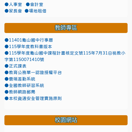
●人事室
●會計室
●家長會
●場地租借
教師專區
●11401龜山國中行事曆
●115學年度教科書版本
●115學年度龜山國中課程計畫核定文號115年7月31日桃教小
字第1150071410號
●正式課表
●教育公務單一認證授權平台
●雲端差勤系統
●全國教師研習系統
●教師網路郵局
●本校資通安全管理實施原則
校園網站