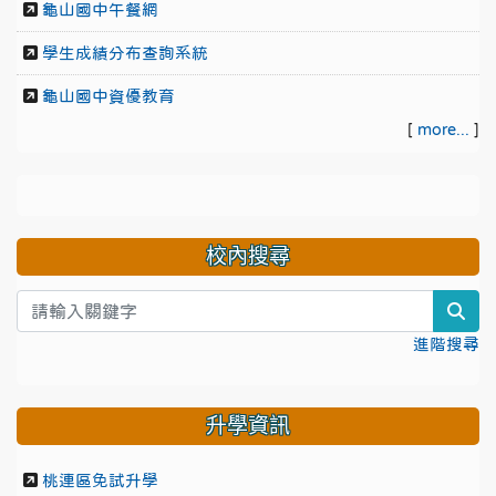
龜山國中午餐網
學生成績分布查詢系統
龜山國中資優教育
[
more...
]
校內搜尋
sea
進階搜尋
升學資訊
桃連區免試升學