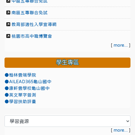
中區五專聯合免試
南區五專聯合免試
教育部適性入學宣導網
桃園市高中職博覽會
[
more...
]
學生專區
●翰林雲端學院
●AILEAD365龜山國中
●康軒雲學校龜山國中
●英文單字普測
●學習扶助評量
[
more...
]