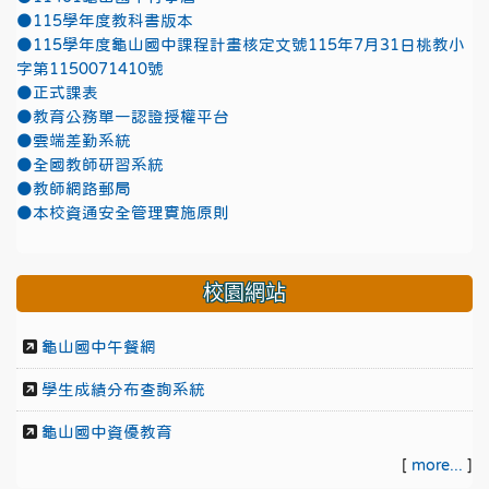
●115學年度教科書版本
●115學年度龜山國中課程計畫核定文號115年7月31日桃教小
字第1150071410號
●正式課表
●教育公務單一認證授權平台
●雲端差勤系統
●全國教師研習系統
●教師網路郵局
●本校資通安全管理實施原則
校園網站
龜山國中午餐網
學生成績分布查詢系統
龜山國中資優教育
[
more...
]