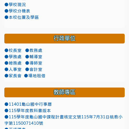
●學校現況
●學校分機表
●本校位置及學區
行政單位
●校長室
●教務處
●學務處
●輔導室
●總務處
●導師室
●人事室
●會計室
●家長會
●場地租借
教師專區
●11401龜山國中行事曆
●115學年度教科書版本
●115學年度龜山國中課程計畫核定文號115年7月31日桃教小
字第1150071410號