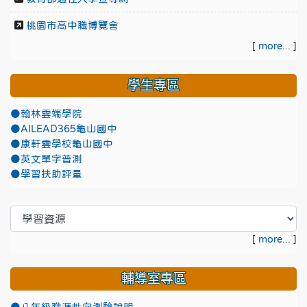
桃園市高中職博覽會
[
more...
]
學生專區
●翰林雲端學院
●AILEAD365龜山國中
●康軒雲學校龜山國中
●英文單字普測
●學習扶助評量
[
more...
]
輔導室專區