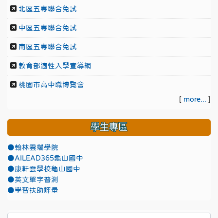
北區五專聯合免試
中區五專聯合免試
南區五專聯合免試
教育部適性入學宣導網
桃園市高中職博覽會
[
more...
]
學生專區
●翰林雲端學院
●AILEAD365龜山國中
●康軒雲學校龜山國中
●英文單字普測
●學習扶助評量