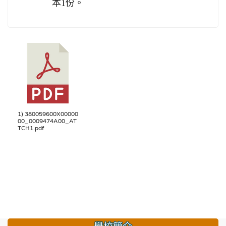
本1份。
1) 380059600X00000
00_0009474A00_AT
TCH1.pdf