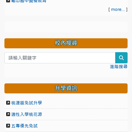
龜山國中資優教育
[
more...
]
校內搜尋
sea
進階搜尋
升學資訊
桃連區免試升學
適性入學桃花源
五專優先免試