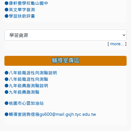
●康軒雲學校龜山國中
●英文單字普測
●學習扶助評量
[
more...
]
輔導室專區
●八年級職涯性向測驗說明
●八年級職涯性向測驗
●九年級興趣測驗說明
●九年級興趣測驗
●
桃園市心靈加油站
●
輔導室諮詢信箱gs600@mail.gsjh.tyc.edu.tw