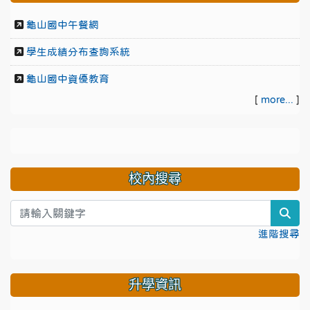
龜山國中午餐網
學生成績分布查詢系統
龜山國中資優教育
[
more...
]
校內搜尋
sea
進階搜尋
升學資訊