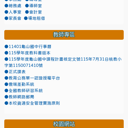
●總務處
●導師室
●人事室
●會計室
●家長會
●場地租借
教師專區
●11401龜山國中行事曆
●115學年度教科書版本
●115學年度龜山國中課程計畫核定文號115年7月31日桃教小
字第1150071410號
●正式課表
●教育公務單一認證授權平台
●雲端差勤系統
●全國教師研習系統
●教師網路郵局
●本校資通安全管理實施原則
校園網站