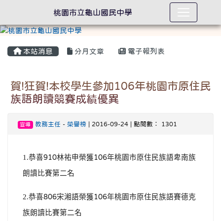
桃園市立龜山國民中學
本站消息
分月文章
電子報列表
賀!狂賀!本校學生參加106年桃園市原住民
族語朗讀競賽成績優異
教務主任
-
榮譽榜
| 2016-09-24 | 點閱數： 1301
宣導
1.恭喜
林祐申榮獲
年桃園市原住民族語卑南族
910
106
朗讀比賽第二名
2.恭喜
宋湘語榮獲
年桃園市原住民族語賽德克
806
106
族朗讀比賽第二名