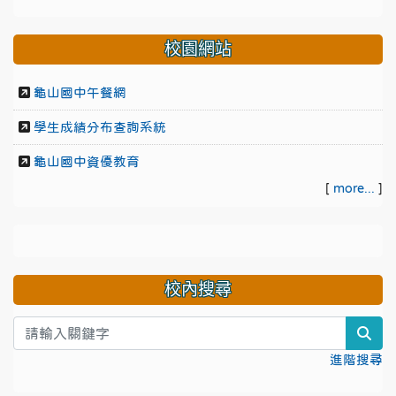
校園網站
龜山國中午餐網
學生成績分布查詢系統
龜山國中資優教育
[
more...
]
校內搜尋
sea
進階搜尋