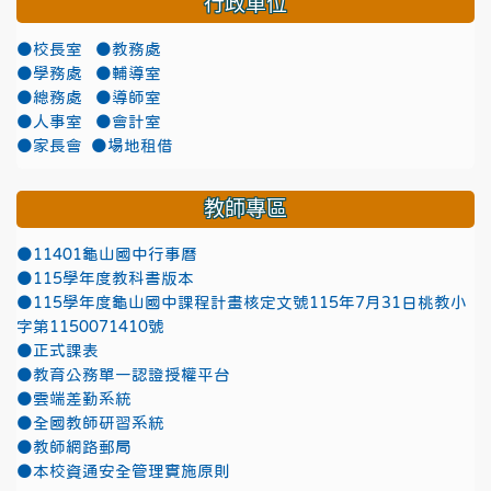
行政單位
●校長室
●教務處
●學務處
●輔導室
●總務處
●導師室
●人事室
●會計室
●家長會
●場地租借
教師專區
●11401龜山國中行事曆
●115學年度教科書版本
●115學年度龜山國中課程計畫核定文號115年7月31日桃教小
字第1150071410號
●正式課表
●教育公務單一認證授權平台
●雲端差勤系統
●全國教師研習系統
●教師網路郵局
●本校資通安全管理實施原則