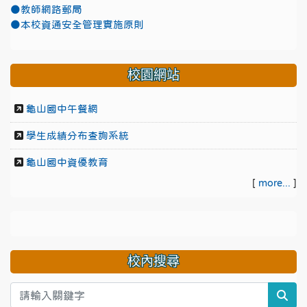
●教師網路郵局
●本校資通安全管理實施原則
校園網站
龜山國中午餐網
學生成績分布查詢系統
龜山國中資優教育
[
more...
]
校內搜尋
sea