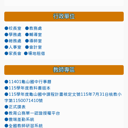
行政單位
●校長室
●教務處
●學務處
●輔導室
●總務處
●導師室
●人事室
●會計室
●家長會
●場地租借
教師專區
●11401龜山國中行事曆
●115學年度教科書版本
●115學年度龜山國中課程計畫核定文號115年7月31日桃教小
字第1150071410號
●正式課表
●教育公務單一認證授權平台
●雲端差勤系統
●全國教師研習系統