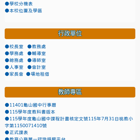
●學校分機表
●本校位置及學區
行政單位
●校長室
●教務處
●學務處
●輔導室
●總務處
●導師室
●人事室
●會計室
●家長會
●場地租借
教師專區
●11401龜山國中行事曆
●115學年度教科書版本
●115學年度龜山國中課程計畫核定文號115年7月31日桃教小
字第1150071410號
●正式課表
●教育公務單一認證授權平台