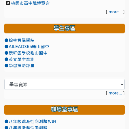
桃園市高中職博覽會
[
more...
]
學生專區
●翰林雲端學院
●AILEAD365龜山國中
●康軒雲學校龜山國中
●英文單字普測
●學習扶助評量
[
more...
]
輔導室專區
●八年級職涯性向測驗說明
●八年級職涯性向測驗