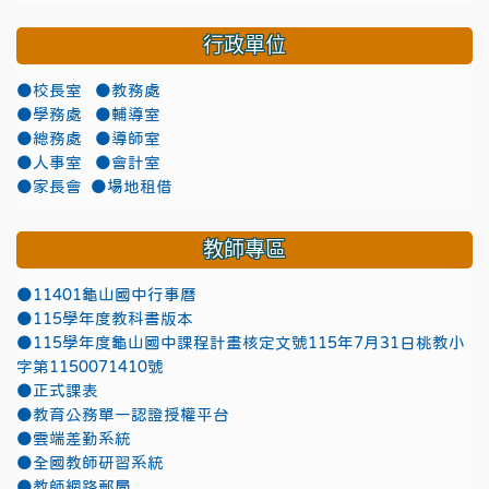
行政單位
●校長室
●教務處
●學務處
●輔導室
●總務處
●導師室
●人事室
●會計室
●家長會
●場地租借
教師專區
●11401龜山國中行事曆
●115學年度教科書版本
●115學年度龜山國中課程計畫核定文號115年7月31日桃教小
字第1150071410號
●正式課表
●教育公務單一認證授權平台
●雲端差勤系統
●全國教師研習系統
●教師網路郵局