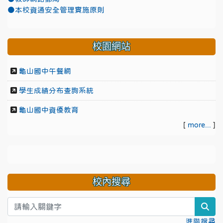
●本校資通安全管理實施原則
校園網站
龜山國中午餐網
學生成績分布查詢系統
龜山國中資優教育
[
more...
]
校內搜尋
sea
進階搜尋