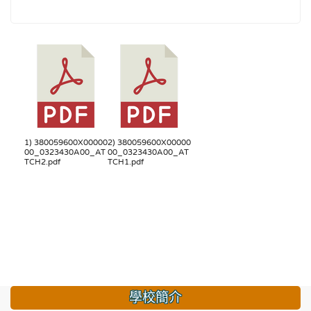
1) 380059600X00000
2) 380059600X00000
00_0323430A00_AT
00_0323430A00_AT
TCH2.pdf
TCH1.pdf
學校簡介