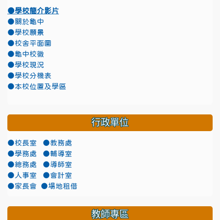
●學校簡介影片
●關於龜中
●學校願景
●校舍平面圖
●龜中校徽
●學校現況
●學校分機表
●本校位置及學區
行政單位
●校長室
●教務處
●學務處
●輔導室
●總務處
●導師室
●人事室
●會計室
●家長會
●場地租借
教師專區