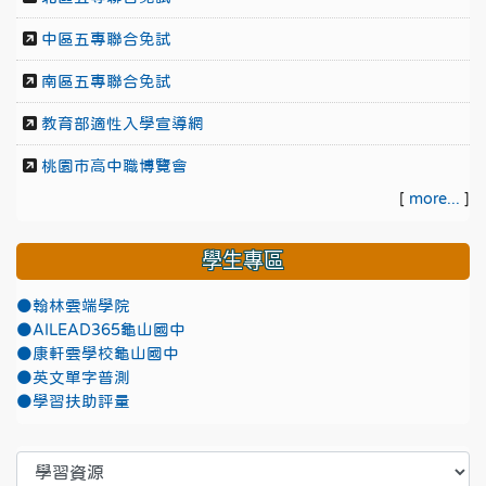
中區五專聯合免試
南區五專聯合免試
教育部適性入學宣導網
桃園市高中職博覽會
[
more...
]
學生專區
●翰林雲端學院
●AILEAD365龜山國中
●康軒雲學校龜山國中
●英文單字普測
●學習扶助評量